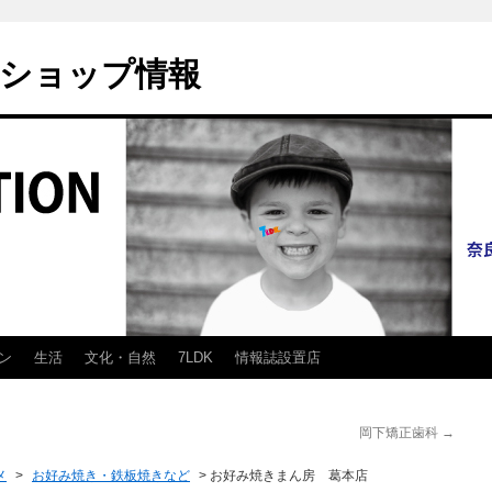
ショップ情報
ン
生活
文化・自然
7LDK
情報誌設置店
岡下矯正歯科
→
メ
>
お好み焼き・鉄板焼きなど
>
お好み焼きまん房 葛本店