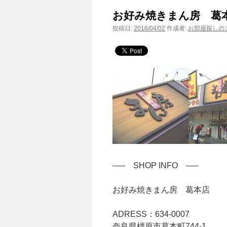
お好み焼きまん房 葛
投稿日:
2016/04/02
作成者:
お部屋探しのコ
—– SHOP INFO —–
お好み焼きまん房 葛本店
ADRESS：634-0007
奈良県橿原市葛本町744-1