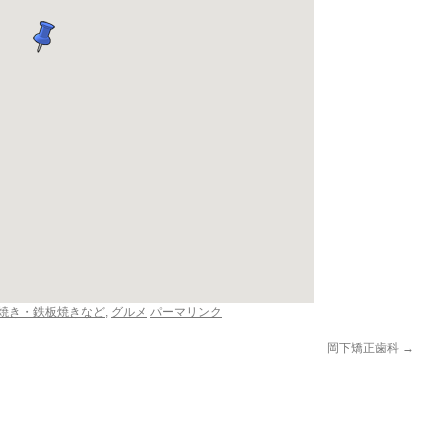
焼き・鉄板焼きなど
,
グルメ
パーマリンク
岡下矯正歯科
→