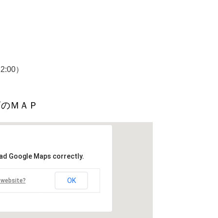
2:00）
店のＭＡＰ
oad Google Maps correctly.
OK
 website?