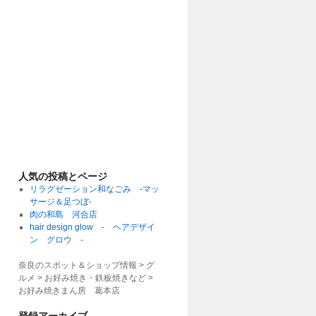
人気の投稿とページ
リラグゼーション和なごみ -マッ
サージ＆足つぼ-
肉の和島 河合店
hair design glow - ヘアデザイ
ン グロウ -
奈良のスポット＆ショップ情報 > グ
ルメ > お好み焼き・鉄板焼きなど >
お好み焼きまん房 葛本店