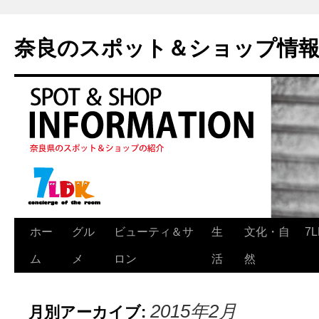
奈良のスポット＆ショップ情
ホー
グル
ビューティ＆サ
生
文化・自
7
ム
メ
ロン
活
然
2015年2月
月別アーカイブ: