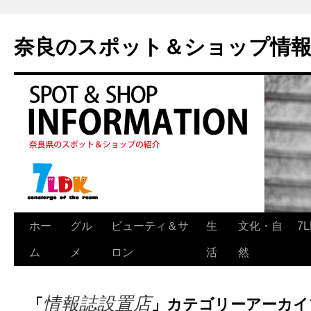
奈良のスポット＆ショップ情
ホー
グル
ビューティ＆サ
生
文化・自
7
ム
メ
ロン
活
然
情報誌設置店
「
」カテゴリーアーカイ