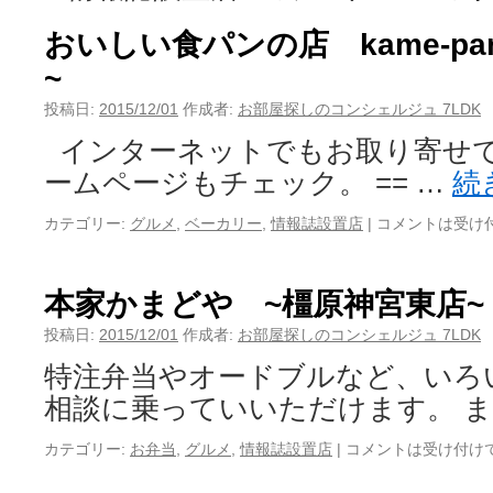
おいしい食パンの店 kame-p
~
投稿日:
2015/12/01
作成者:
お部屋探しのコンシェルジュ 7LDK
インターネットでもお取り寄せで
ームページもチェック。 == …
続
カテゴリー:
グルメ
,
ベーカリー
,
情報誌設置店
|
コメントは受け
本家かまどや ~橿原神宮東店~
投稿日:
2015/12/01
作成者:
お部屋探しのコンシェルジュ 7LDK
特注弁当やオードブルなど、いろ
相談に乗っていいただけます。 ま
カテゴリー:
お弁当
,
グルメ
,
情報誌設置店
|
コメントは受け付け