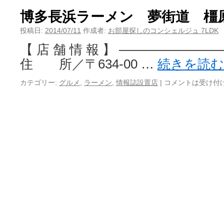
博多長浜ラーメン 夢街道 橿
投稿日:
2014/07/11
作成者:
お部屋探しのコンシェルジュ 7LDK
【 店 舗 情 報 】 ———————
住 所／〒634-00 …
続きを読
カテゴリー:
グルメ
,
ラーメン
,
情報誌設置店
|
コメントは受け付