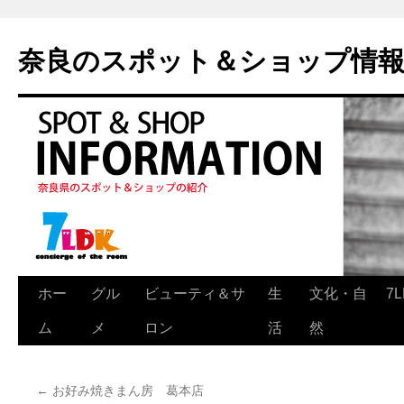
奈良のスポット＆ショップ情
ホー
グル
ビューティ＆サ
生
文化・自
7
ム
メ
ロン
活
然
←
お好み焼きまん房 葛本店