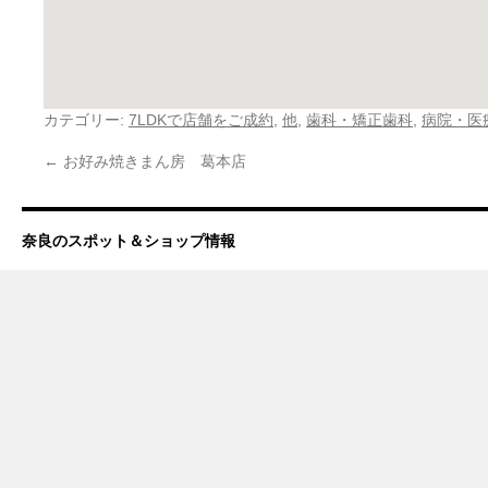
カテゴリー:
7LDKで店舗をご成約
,
他
,
歯科・矯正歯科
,
病院・医
←
お好み焼きまん房 葛本店
奈良のスポット＆ショップ情報