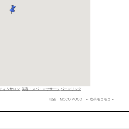
ティ＆サロン
,
美容・スパ・マッサージ
パーマリンク
喫茶 MOCO MOCO ～ 喫茶モコモコ ～
→