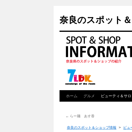
奈良のスポット＆
ホーム
グルメ
ビューティ＆サロ
←
らー麺 あす香
奈良のスポット＆ショップ情報
>
ビュ