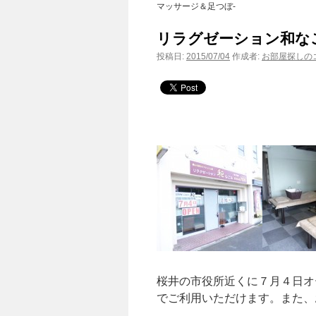
マッサージ＆足つぼ-
リラグゼーション和なご
投稿日:
2015/07/04
作成者:
お部屋探しのコ
桜井の市役所近くに７月４日オ
でご利用いただけます。また、