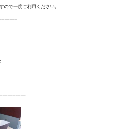
すので一度ご利用ください。
======
C
==========