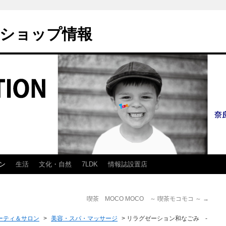
ショップ情報
ン
生活
文化・自然
7LDK
情報誌設置店
喫茶 MOCO MOCO ～ 喫茶モコモコ ～
→
ーティ＆サロン
>
美容・スパ・マッサージ
>
リラグゼーション和なごみ -