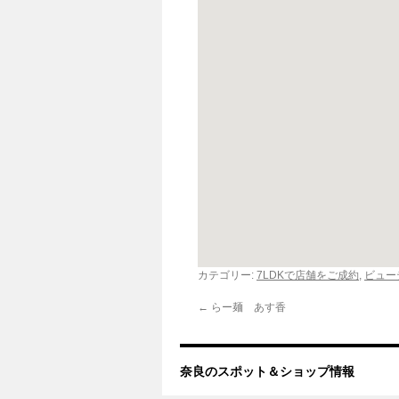
カテゴリー:
7LDKで店舗をご成約
,
ビュー
←
らー麺 あす香
奈良のスポット＆ショップ情報