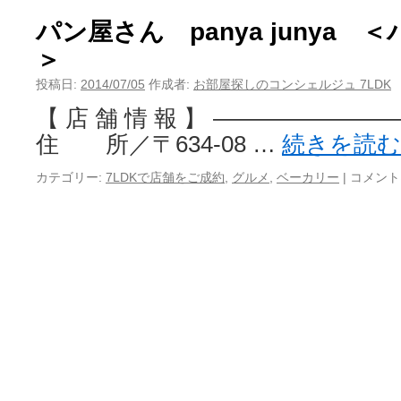
パン屋さん panya junya
＞
投稿日:
2014/07/05
作成者:
お部屋探しのコンシェルジュ 7LDK
【 店 舗 情 報 】 ———————
住 所／〒634-08 …
続きを読
カテゴリー:
7LDKで店舗をご成約
,
グルメ
,
ベーカリー
|
コメント