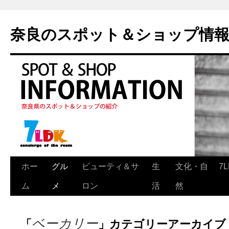
奈良のスポット＆ショップ情
ホー
グル
ビューティ＆サ
生
文化・自
7
ム
メ
ロン
活
然
ベーカリー
「
」カテゴリーアーカイブ