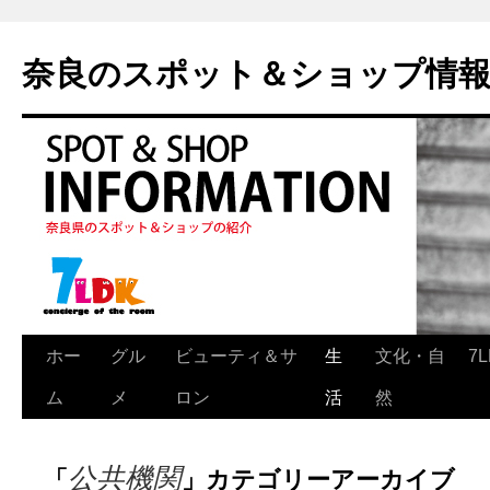
奈良のスポット＆ショップ情
ホー
グル
ビューティ＆サ
生
文化・自
7
ム
メ
ロン
活
然
公共機関
「
」カテゴリーアーカイブ