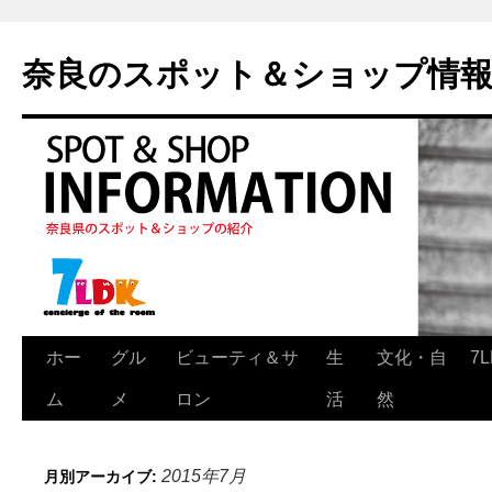
奈良のスポット＆ショップ情
ホー
グル
ビューティ＆サ
生
文化・自
7
ム
メ
ロン
活
然
2015年7月
月別アーカイブ: