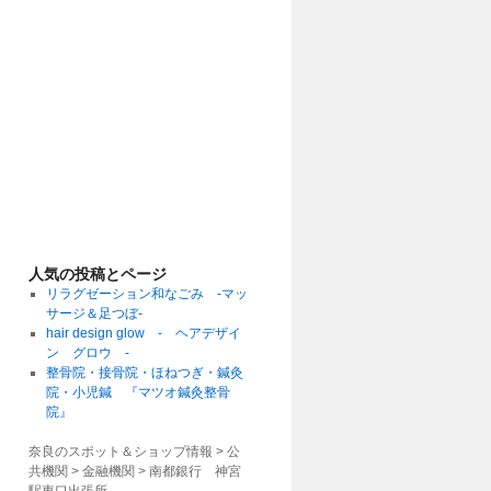
人気の投稿とページ
リラグゼーション和なごみ -マッ
サージ＆足つぼ-
hair design glow - ヘアデザイ
ン グロウ -
整骨院・接骨院・ほねつぎ・鍼灸
院・小児鍼 『マツオ鍼灸整骨
院』
奈良のスポット＆ショップ情報 > 公
共機関 > 金融機関 >
南都銀行 神宮