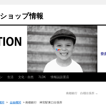
ショップ情報
ン
生活
文化・自然
7LDK
情報誌設置店
南都銀行 白橿出張所
→
機関
>
金融機関
>
南都銀行 神宮駅東口出張所