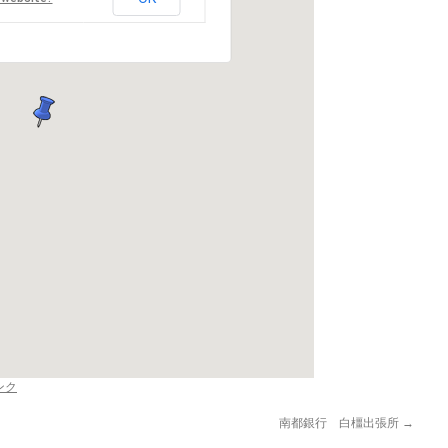
ンク
南都銀行 白橿出張所
→