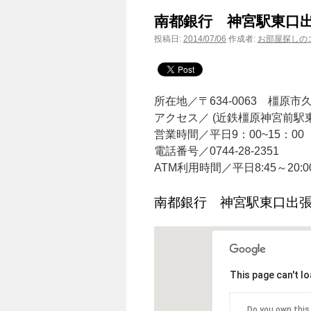
南都銀行 神宮駅東口
投稿日:
2014/07/06
作成者:
お部屋探しのコ
所在地／〒634-0063 橿原市久
アクセス／ (近鉄橿原神宮前駅東
営業時間／平日9：00~15：00
電話番号／0744-28-2351
ATM利用時間／平日8:45～20:00
南都銀行 神宮駅東口出
This page can't l
Do you own this