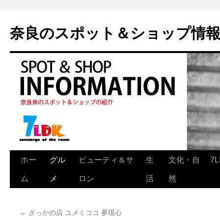
奈良のスポット＆ショップ情
ホー
グル
ビューティ＆サ
生
文化・自
7
ム
メ
ロン
活
然
←
ざっかの店 ユメミココ 夢現心