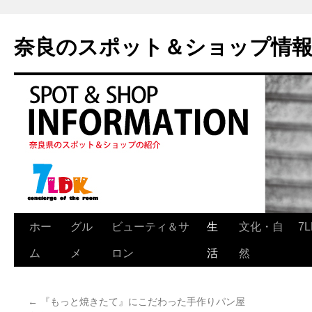
奈良のスポット＆ショップ情
ホー
グル
ビューティ＆サ
生
文化・自
7
ム
メ
ロン
活
然
←
『もっと焼きたて』にこだわった手作りパン屋