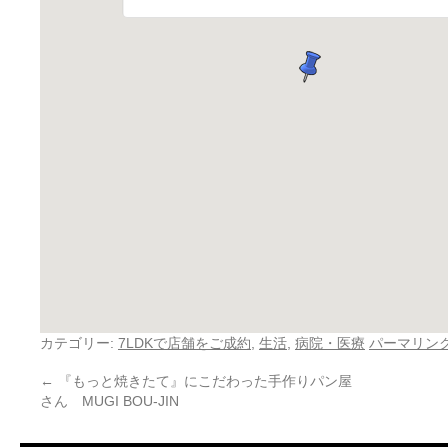
カテゴリー:
7LDKで店舗をご成約
,
生活
,
病院・医療
パーマリン
←
『もっと焼きたて』にこだわった手作りパン屋
さん MUGI BOU-JIN