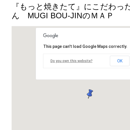
『もっと焼きたて』にこだわっ
ん MUGI BOU-JINのＭＡＰ
This page can't load Google Maps correctly.
OK
Do you own this website?