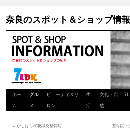
奈良のスポット＆ショップ情
ホー
グル
ビューティ＆サ
生
文化・自
7
ム
メ
ロン
活
然
←
かしはら桜花鍼灸整骨院
整骨院・