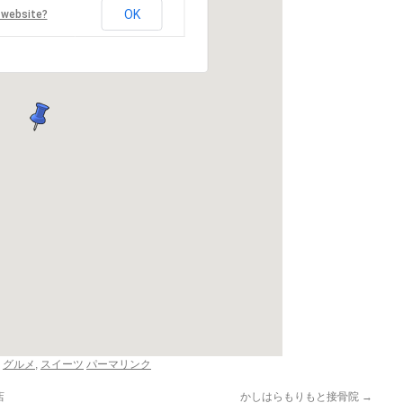
OK
 website?
,
グルメ
,
スイーツ
パーマリンク
店
かしはらもりもと接骨院
→