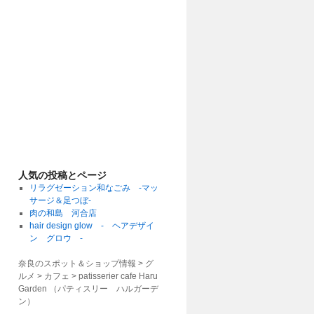
人気の投稿とページ
リラグゼーション和なごみ -マッ
サージ＆足つぼ-
肉の和島 河合店
hair design glow - ヘアデザイ
ン グロウ -
奈良のスポット＆ショップ情報 > グ
ルメ > カフェ >
patisserier cafe Haru
Garden （パティスリー ハルガーデ
ン）