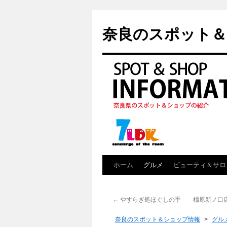
奈良のスポット＆
ホーム
グルメ
ビューティ＆サロ
←
やすらぎ処ほぐしの手 橿原新ノ口
奈良のスポット＆ショップ情報
>
グル