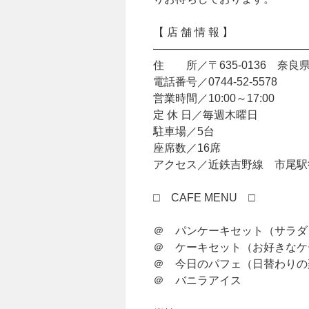
【 店 舗 情 報 】
——————————————
住 所／〒635-0136 奈良県
電話番号／0744-52-5578
営業時間／10:00～17:00
定 休 日／毎週木曜日
駐車場／5台
座席数／16席
アクセス／近鉄吉野線 市尾駅
□ CAFE MENU □
＠ パンケーキセット（サラダ
＠ ケーキセット（お好きなケー
＠ 今日のパフェ（日替わりの
＠ バニラアイス