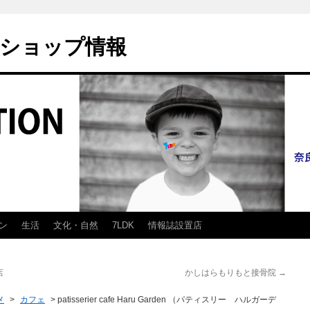
ショップ情報
ン
生活
文化・自然
7LDK
情報誌設置店
店
かしはらもりもと接骨院
→
メ
>
カフェ
>
patisserier cafe Haru Garden （パティスリー ハルガーデ