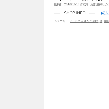
投稿日:
2016/03/13
作成者:
お部屋探しのコ
—– SHOP INFO —– …
続
カテゴリー:
7LDKで店舗をご成約
,
他
,
学