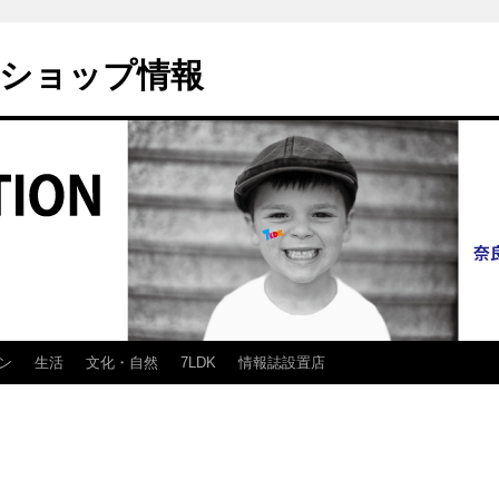
ショップ情報
ン
生活
文化・自然
7LDK
情報誌設置店