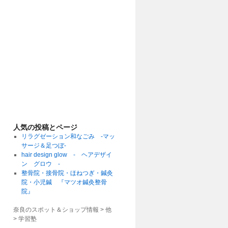
人気の投稿とページ
リラグゼーション和なごみ -マッ
サージ＆足つぼ-
hair design glow - ヘアデザイ
ン グロウ -
整骨院・接骨院・ほねつぎ・鍼灸
院・小児鍼 『マツオ鍼灸整骨
院』
奈良のスポット＆ショップ情報 > 他
>
学習塾