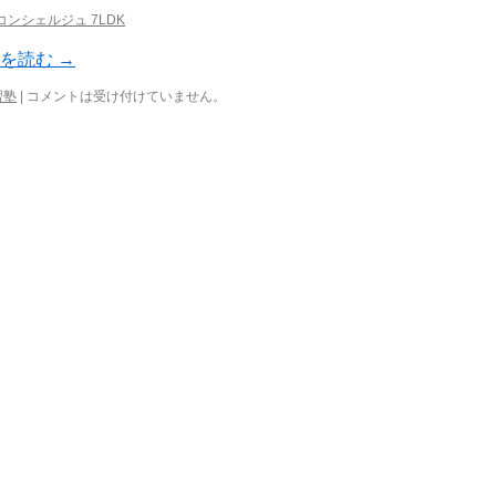
ンシェルジュ 7LDK
きを読む
→
習塾
|
コメントは受け付けていません。